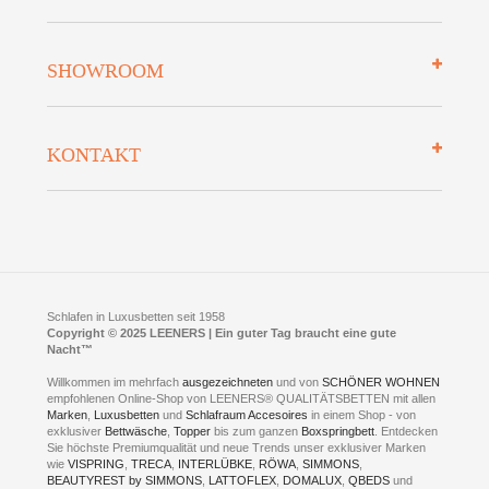
Zahlungsarten
Mehrwersteuerfrei
Über uns
SHOWROOM
Finanzierung
Auszeichnungen
Datenschutz
Bettenlexikon
So finden Sie uns
Lieferung
KONTAKT
Preisgarantie
Öffnungszeiten
Bestellvorgang
Presse
Click & Collect
AGB
LEENERS® einrichtungen GmbH
Empfehlungen
im Businesspark my41®
Shuttle Service
Widerrufsbelehrung
Feldmühlenstr. 41
Hotels
D- 58099 Hagen
Schlafraumberatung
A1 - Abfahrt 87 | direkt im Gewerbegebiet Lennetal
Kompetenz-Partner
E-Mail an:
welcome
@
leeners.de
Sleep Club
Schlafen in Luxusbetten seit 1958
Jobs
Neuer Showroom für unsere Onlineartikel.
Copyright © 2025 LEENERS | Ein guter Tag braucht eine gute
Fotoalbum
Nacht™
Beratung und Verkauf nur Online.
Hagen
Willkommen im mehrfach
ausgezeichneten
und von
SCHÖNER WOHNEN
Kontakt via:
empfohlenen Online-Shop von LEENERS® QUALITÄTSBETTEN mit allen
WhatsApp
Kontakt
Kontakt via:
Marken
,
Luxusbetten
eMail
und
Schlafraum Accesoires
in einem Shop - von
exklusiver
Bettwäsche
,
Topper
bis zum ganzen
Boxspringbett
. Entdecken
Sie höchste Premiumqualität und neue Trends unser exklusiver Marken
mögliche Zeiten für eine Showroom Terminreservierung
wie
VISPRING
,
TRECA
,
INTERLÜBKE
,
RÖWA
,
SIMMONS
,
MO und DI geschlossen
BEAUTYREST by SIMMONS
,
LATTOFLEX
,
DOMALUX
,
QBEDS
und