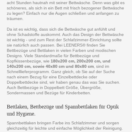
acht Stunden hautnah mit seiner Bettwäsche. Denn was gibt es
schöneres, als sich in ein Bett mit frisch bezogener Bettwäsche
zu legen? Einfach nur die Augen schließen und anfangen zu
träumen.
Da ist es wichtig, dass sich die Bettwäsche gut anfühlt und
ohne Schadstoffe auskommt. Auch das Design der Bettwäsche
ist wichtig - und zum Rest der Schlafzimmer-Einrichtung sollte
sie natürlich auch passen. Bei LEENERS® finden Sie
Bettbezüge und Bettlaken in vielen Farben und modischen
Designs. Viele Standardmaße für Bettbezüge und
Kopfkissenbezüge, wie
180x200 cm, 200x200 cm, und
140x200 cm, sowie 40x80 cm und 80x80 cm
, sind im
Schnelllieferprogramm. Ganz gleich, ob Sie auf der Suche
nach einem Bezug für eine Einzelbettdecke oder
Doppelbettdecke sind, wir haben genau das was Sie suchen.
Auch Bettbezüge in Doppelbett Größe, Übergröße,
Sondermassen und Bezüge für Kinderbetten.
Bettlaken, Bettbezüge und Spannbettlaken für Optik
und Hygiene.
Spannbettlaken bringen Farbe ins Schlafzimmer und sorgen
gleichzeitig für leichte und einfache Möglichkeit der Reinigung.