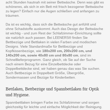
acht Stunden hautnah mit seiner Bettwäsche. Denn was gibt es
schöneres, als sich in ein Bett mit frisch bezogener Bettwäsche
zu legen? Einfach nur die Augen schließen und anfangen zu
träumen.
Da ist es wichtig, dass sich die Bettwäsche gut anfühlt und
ohne Schadstoffe auskommt. Auch das Design der Bettwäsche
ist wichtig - und zum Rest der Schlafzimmer-Einrichtung sollte
sie natürlich auch passen. Bei LEENERS® finden Sie
Bettbezüge und Bettlaken in vielen Farben und modischen
Designs. Viele Standardmaße für Bettbezüge und
Kopfkissenbezüge, wie
180x200 cm, 200x200 cm, und
140x200 cm, sowie 40x80 cm und 80x80 cm
, sind im
Schnelllieferprogramm. Ganz gleich, ob Sie auf der Suche
nach einem Bezug für eine Einzelbettdecke oder
Doppelbettdecke sind, wir haben genau das was Sie suchen.
Auch Bettbezüge in Doppelbett Größe, Übergröße,
Sondermassen und Bezüge für Kinderbetten.
Bettlaken, Bettbezüge und Spannbettlaken für Optik
und Hygiene.
Spannbettlaken bringen Farbe ins Schlafzimmer und sorgen
gleichzeitig für leichte und einfache Möglichkeit der Reinigung.