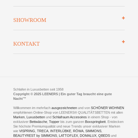
Zahlungsarten
Mehrwersteuerfrei
Über uns
SHOWROOM
Finanzierung
Auszeichnungen
Datenschutz
Bettenlexikon
So finden Sie uns
Lieferung
KONTAKT
Preisgarantie
Öffnungszeiten
Bestellvorgang
Presse
Click & Collect
AGB
LEENERS® einrichtungen GmbH
Empfehlungen
im Businesspark my41®
Shuttle Service
Widerrufsbelehrung
Feldmühlenstr. 41
Hotels
D- 58099 Hagen
Schlafraumberatung
A1 - Abfahrt 87 | direkt im Gewerbegebiet Lennetal
Kompetenz-Partner
E-Mail an:
welcome
@
leeners.de
Sleep Club
Schlafen in Luxusbetten seit 1958
Jobs
Neuer Showroom für unsere Onlineartikel.
Copyright © 2025 LEENERS | Ein guter Tag braucht eine gute
Fotoalbum
Nacht™
Beratung und Verkauf nur Online.
Hagen
Willkommen im mehrfach
ausgezeichneten
und von
SCHÖNER WOHNEN
Kontakt via:
empfohlenen Online-Shop von LEENERS® QUALITÄTSBETTEN mit allen
WhatsApp
Kontakt
Kontakt via:
Marken
,
Luxusbetten
eMail
und
Schlafraum Accesoires
in einem Shop - von
exklusiver
Bettwäsche
,
Topper
bis zum ganzen
Boxspringbett
. Entdecken
Sie höchste Premiumqualität und neue Trends unser exklusiver Marken
mögliche Zeiten für eine Showroom Terminreservierung
wie
VISPRING
,
TRECA
,
INTERLÜBKE
,
RÖWA
,
SIMMONS
,
MO und DI geschlossen
BEAUTYREST by SIMMONS
,
LATTOFLEX
,
DOMALUX
,
QBEDS
und