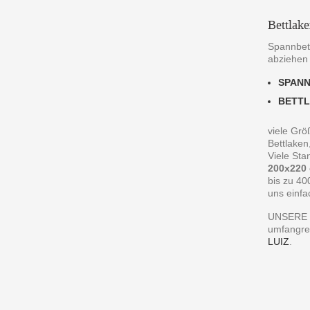
Bettlak
Spannbett
abziehen
SPAN
BETT
viele Grö
Bettlaken
Viele St
200x220
bis zu 40
uns einfa
UNSERE 
umfangre
LUIZ
.