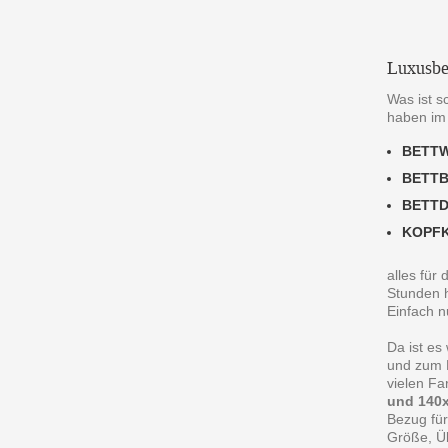
Luxusbe
Was ist s
haben im
BETT
BETT
BETT
KOPF
alles für
Stunden h
Einfach n
Da ist es
und zum R
vielen F
und 140x
Bezug für
Größe, Ü