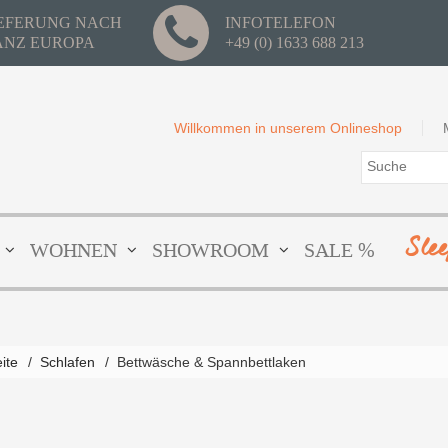
IEFERUNG NACH
INFOTELEFON
ANZ EUROPA
+49 (0) 1633 688 213
Willkommen in unserem Onlineshop
Sle
WOHNEN
SHOWROOM
SALE %
eite
/
Schlafen
/
Bettwäsche & Spannbettlaken