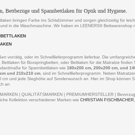
en, Bettbezüge und Spannbettlaken für Optik und Hygiene.
laken bringen Farbe ins Schlafzimmer und sorgen gleichzeitig für leich
 und in die Waschmaschine. Wir haben im LEENERS® Bettwarenshop m
NBETTLAKEN
LAKEN
ßen vorrätig, oder im Schnelllieferprogramm lieferbar. Die umfangreiche
, Bettlaken für Boxspringbetten, oder Bettlaken für die Matratze finde
andardmaße für Spannbettlaken wie
180x200 cm, 200x200 cm, und 14
 cm und 210x210 cm
, sind im Schnelllieferprogramm. Neben Matratz
0 cm und jede Steghöhe auf Sonderwunsch an. Hier im Shop können Sie 
ch an.
MARKEN | QUALITÄTSMARKEN | PREMIUMHERSTELLER | Bevorzugen S
iche Kollektion verschiedener Marken wie
CHRISTIAN FISCHBACHER