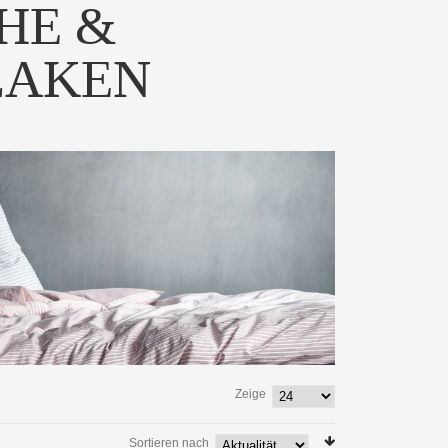
HE &
LAKEN
Zeige
Sortieren nach