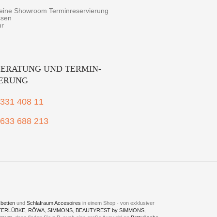
r eine Showroom Terminreservierung
ssen
hr
ERATUNG UND TERMIN-
IERUNG
2331 408 11
1633 688 213
betten
und
Schlafraum Accesoires
in einem Shop - von exklusiver
TERLÜBKE
,
RÖWA
,
SIMMONS
,
BEAUTYREST by SIMMONS
,