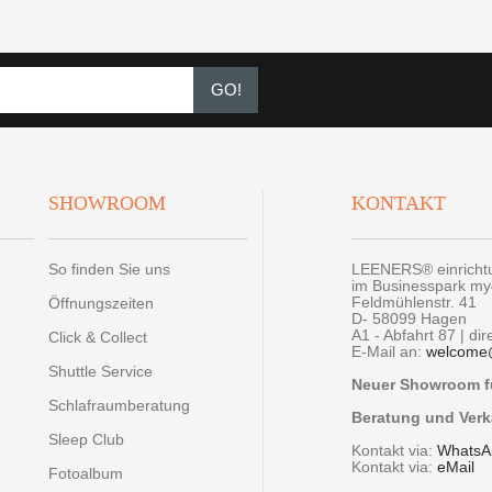
GO!
SHOWROOM
KONTAKT
So finden Sie uns
LEENERS® einrich
im Businesspark m
Feldmühlenstr. 41
Öffnungszeiten
D- 58099 Hagen
A1 - Abfahrt 87 | di
Click & Collect
E-Mail an:
welcome
Shuttle Service
Neuer Showroom fü
Schlafraumberatung
Beratung und Verk
Sleep Club
Kontakt via:
WhatsA
Kontakt via:
eMail
Fotoalbum