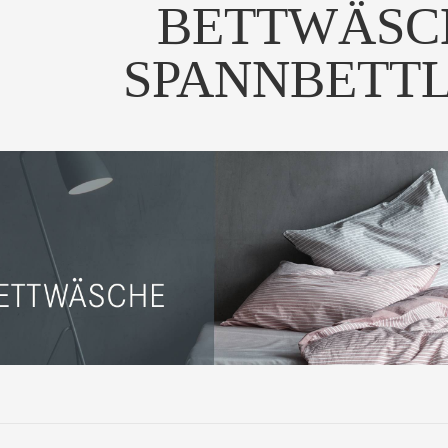
BETTWÄSC
SPANNBETT
Die luxuriöse
enbettwäsche THIRTE...
UM PRODUKT