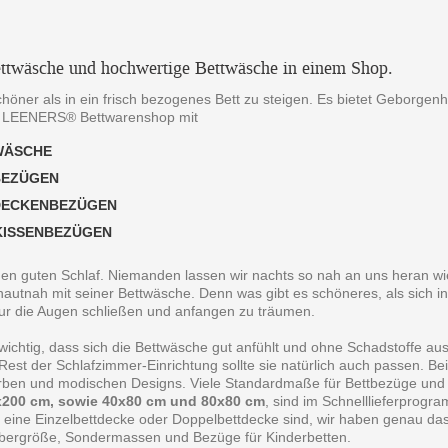
ttwäsche und hochwertige Bettwäsche in einem Shop.
chöner als in ein frisch bezogenes Bett zu steigen. Es bietet Geborgen
 LEENERS® Bettwarenshop mit
WÄSCHE
BEZÜGEN
DECKENBEZÜGEN
KISSENBEZÜGEN
 den guten Schlaf. Niemanden lassen wir nachts so nah an uns heran wie
autnah mit seiner Bettwäsche. Denn was gibt es schöneres, als sich in
ur die Augen schließen und anfangen zu träumen.
 wichtig, dass sich die Bettwäsche gut anfühlt und ohne Schadstoffe au
est der Schlafzimmer-Einrichtung sollte sie natürlich auch passen. B
arben und modischen Designs. Viele Standardmaße für Bettbezüge und
200 cm, sowie 40x80 cm und 80x80 cm
, sind im Schnelllieferprogr
 eine Einzelbettdecke oder Doppelbettdecke sind, wir haben genau da
bergröße, Sondermassen und Bezüge für Kinderbetten.