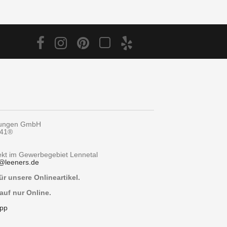
tungen GmbH
y41®
rekt im Gewerbegebiet Lennetal
@
leeners.de
r unsere Onlineartikel.
auf nur Online.
pp