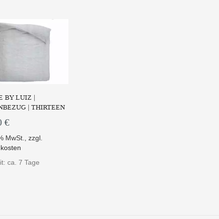
 BY LUIZ |
BEZUG | THIRTEEN
0 €
9% MwSt.
,
zzgl.
kosten
it: ca. 7 Tage