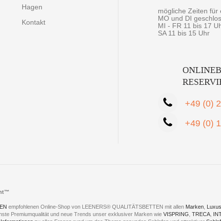
Hagen
mögliche Zeiten fü
MO und DI geschlo
Kontakt
MI - FR 11 bis 17 U
SA 11 bis 15 Uhr
ONLINEB
RESERV
+49 (0) 
+49 (0) 
cht™
EN
empfohlenen Online-Shop von LEENERS® QUALITÄTSBETTEN mit allen
Marken
,
Luxus
hste Premiumqualität und neue Trends unser exklusiver Marken wie
VISPRING
,
TRECA
,
IN