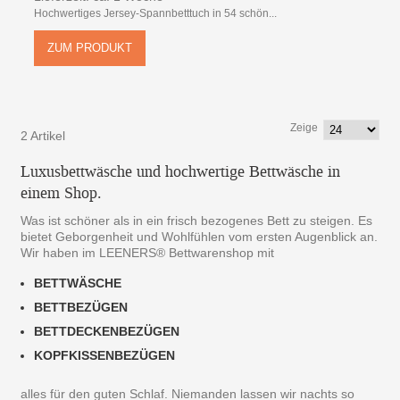
Hochwertiges Jersey-Spannbetttuch in 54 schön...
ZUM PRODUKT
Zeige
2 Artikel
Luxusbettwäsche und hochwertige Bettwäsche in
einem Shop.
Was ist schöner als in ein frisch bezogenes Bett zu steigen. Es
bietet Geborgenheit und Wohlfühlen vom ersten Augenblick an.
Wir haben im LEENERS® Bettwarenshop mit
BETTWÄSCHE
BETTBEZÜGEN
BETTDECKENBEZÜGEN
KOPFKISSENBEZÜGEN
alles für den guten Schlaf. Niemanden lassen wir nachts so