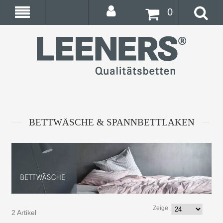
0
BETTWÄSCHE & SPANNBETTLAKEN
Zeige
2 Artikel