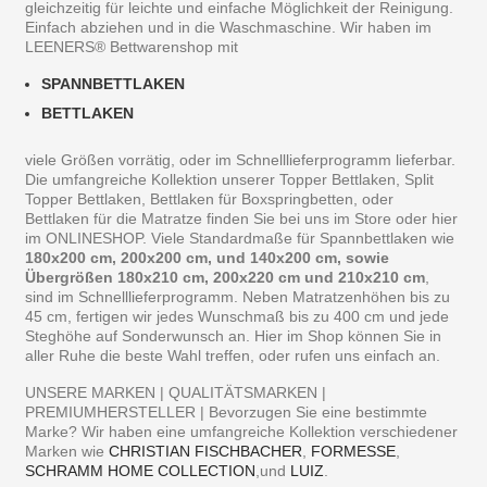
gleichzeitig für leichte und einfache Möglichkeit der Reinigung.
Einfach abziehen und in die Waschmaschine. Wir haben im
LEENERS® Bettwarenshop mit
SPANNBETTLAKEN
BETTLAKEN
viele Größen vorrätig, oder im Schnelllieferprogramm lieferbar.
Die umfangreiche Kollektion unserer Topper Bettlaken, Split
Topper Bettlaken, Bettlaken für Boxspringbetten, oder
Bettlaken für die Matratze finden Sie bei uns im Store oder hier
im ONLINESHOP. Viele Standardmaße für Spannbettlaken wie
180x200 cm, 200x200 cm, und 140x200 cm, sowie
Übergrößen 180x210 cm, 200x220 cm und 210x210 cm
,
sind im Schnelllieferprogramm. Neben Matratzenhöhen bis zu
45 cm, fertigen wir jedes Wunschmaß bis zu 400 cm und jede
Steghöhe auf Sonderwunsch an. Hier im Shop können Sie in
aller Ruhe die beste Wahl treffen, oder rufen uns einfach an.
UNSERE MARKEN | QUALITÄTSMARKEN |
PREMIUMHERSTELLER | Bevorzugen Sie eine bestimmte
Marke? Wir haben eine umfangreiche Kollektion verschiedener
Marken wie
CHRISTIAN FISCHBACHER
,
FORMESSE
,
SCHRAMM HOME COLLECTION
,und
LUIZ
.