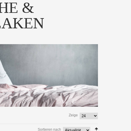
HE &
LAKEN
Zeige
Sortieren nach