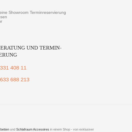
r eine Showroom Terminreservierung
ssen
hr
ERATUNG UND TERMIN-
IERUNG
2331 408 11
1633 688 213
betten
und
Schlafraum Accesoires
in einem Shop - von exklusiver