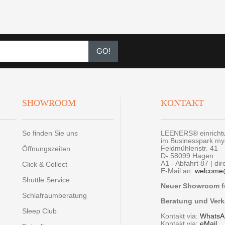
GO!
SHOWROOM
KONTAKT
So finden Sie uns
LEENERS® einrich
im Businesspark m
Feldmühlenstr. 41
Öffnungszeiten
D- 58099 Hagen
A1 - Abfahrt 87 | di
Click & Collect
E-Mail an:
welcome
Shuttle Service
Neuer Showroom fü
Schlafraumberatung
Beratung und Verk
Sleep Club
Kontakt via:
WhatsA
Kontakt via:
eMail