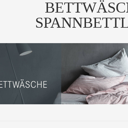
BETTWÄSC
SPANNBETT
ochwertiges Jersey-
nbetttuch in 54 schön...
UM PRODUKT