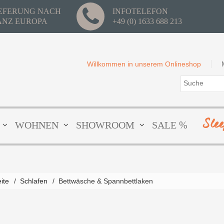
IEFERUNG NACH
INFOTELEFON
ANZ EUROPA
+49 (0) 1633 688 213
Willkommen in unserem Onlineshop
Sle
WOHNEN
SHOWROOM
SALE %
eite
/
Schlafen
/
Bettwäsche & Spannbettlaken