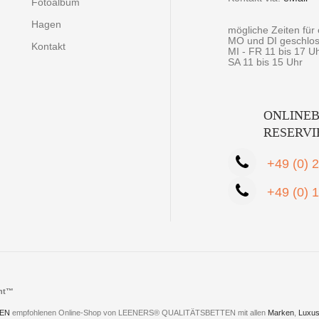
Fotoalbum
Hagen
mögliche Zeiten fü
MO und DI geschlo
Kontakt
MI - FR 11 bis 17 U
SA 11 bis 15 Uhr
ONLINEB
RESERV
+49 (0) 
+49 (0) 
cht™
EN
empfohlenen Online-Shop von LEENERS® QUALITÄTSBETTEN mit allen
Marken
,
Luxus