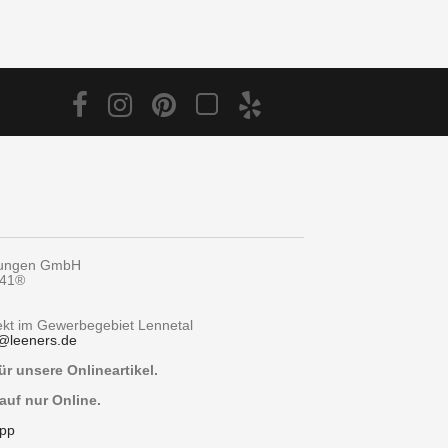
tungen GmbH
y41®
rekt im Gewerbegebiet Lennetal
@
leeners.de
r unsere Onlineartikel.
auf nur Online.
pp