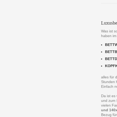
Luxusbe
Was ist s
haben im
BETT
BETT
BETT
KOPF
alles für
Stunden h
Einfach n
Da ist es
und zum R
vielen F
und 140x
Bezug für