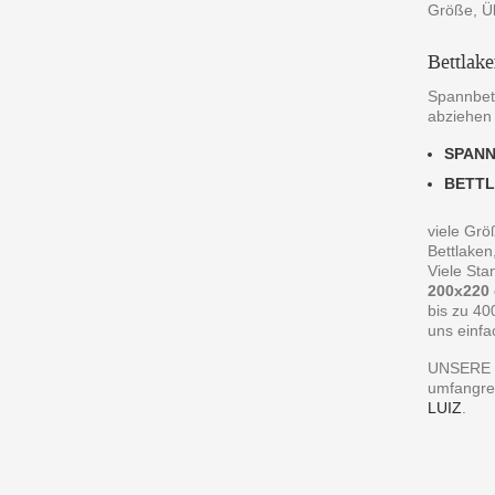
Größe, Ü
Bettlak
Spannbett
abziehen
SPAN
BETT
viele Grö
Bettlaken
Viele St
200x220
bis zu 40
uns einfa
UNSERE 
umfangre
LUIZ
.