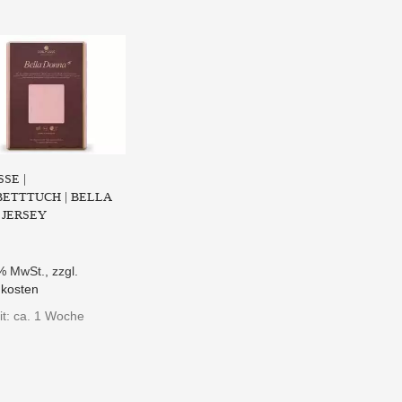
SE |
ETTTUCH | BELLA
 JERSEY
9% MwSt.
,
zzgl.
kosten
it: ca. 1 Woche