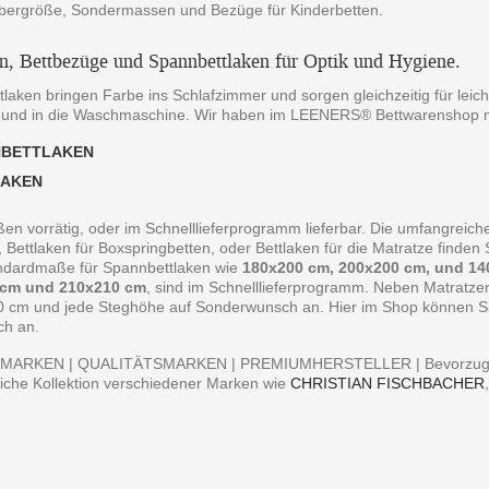
bergröße, Sondermassen und Bezüge für Kinderbetten.
en, Bettbezüge und Spannbettlaken für Optik und Hygiene.
laken bringen Farbe ins Schlafzimmer und sorgen gleichzeitig für leich
 und in die Waschmaschine. Wir haben im LEENERS® Bettwarenshop m
NBETTLAKEN
LAKEN
ßen vorrätig, oder im Schnelllieferprogramm lieferbar. Die umfangreiche
, Bettlaken für Boxspringbetten, oder Bettlaken für die Matratze finde
andardmaße für Spannbettlaken wie
180x200 cm, 200x200 cm, und 14
 cm und 210x210 cm
, sind im Schnelllieferprogramm. Neben Matratz
0 cm und jede Steghöhe auf Sonderwunsch an. Hier im Shop können Sie 
ch an.
MARKEN | QUALITÄTSMARKEN | PREMIUMHERSTELLER | Bevorzugen S
iche Kollektion verschiedener Marken wie
CHRISTIAN FISCHBACHER