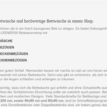
ttwäsche und hochwertige Bettwäsche in einem Shop.
chöner als in ein frisch bezogenes Bett zu steigen. Es bietet Geborgen
 LEENERS® Bettwarenshop mit
WÄSCHE
BEZÜGEN
DECKENBEZÜGEN
KISSENBEZÜGEN
 den guten Schlaf. Niemanden lassen wir nachts so nah an uns heran wie
autnah mit seiner Bettwäsche. Denn was gibt es schöneres, als sich in
ur die Augen schließen und anfangen zu träumen.
 wichtig, dass sich die Bettwäsche gut anfühlt und ohne Schadstoffe au
est der Schlafzimmer-Einrichtung sollte sie natürlich auch passen. B
arben und modischen Designs. Viele Standardmaße für Bettbezüge und
200 cm, sowie 40x80 cm und 80x80 cm
, sind im Schnelllieferprogr
 eine Einzelbettdecke oder Doppelbettdecke sind, wir haben genau da