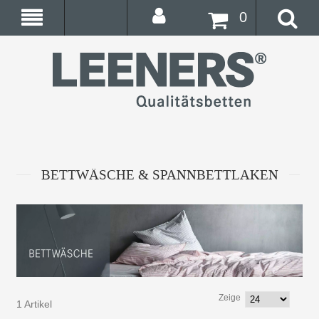
0
BETTWÄSCHE & SPANNBETTLAKEN
Zeige
1 Artikel