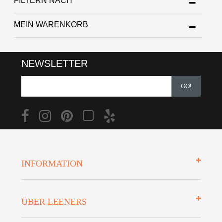
FILTERN NACH
MEIN WARENKORB
NEWSLETTER
GO!
INFORMATION
Impressum
ÜBER LEENERS
Zahlungsarten