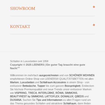
Mehrwersteuerfrei
Über uns
SHOWROOM
Finanzierung
Auszeichnungen
Datenschutz
Bettenlexikon
So finden Sie uns
Lieferung
KONTAKT
Preisgarantie
Öffnungszeiten
Bestellvorgang
Presse
Click & Collect
AGB
LEENERS® einrichtungen GmbH
Empfehlungen
im Businesspark my41®
Shuttle Service
Widerrufsbelehrung
Feldmühlenstr. 41
Hotels
D- 58099 Hagen
Schlafraumberatung
A1 - Abfahrt 87 | direkt im Gewerbegebiet Lennetal
Kompetenz-Partner
E-Mail an:
welcome
@
leeners.de
Sleep Club
Schlafen in Luxusbetten seit 1958
Jobs
Neuer Showroom für unsere Onlineartikel.
Copyright © 2025 LEENERS | Ein guter Tag braucht eine gute
Fotoalbum
Nacht™
Beratung und Verkauf nur Online.
Hagen
Willkommen im mehrfach
ausgezeichneten
und von
SCHÖNER WOHNEN
Kontakt via:
empfohlenen Online-Shop von LEENERS® QUALITÄTSBETTEN mit allen
WhatsApp
Kontakt
Kontakt via:
Marken
,
Luxusbetten
eMail
und
Schlafraum Accesoires
in einem Shop - von
exklusiver
Bettwäsche
,
Topper
bis zum ganzen
Boxspringbett
. Entdecken
Sie höchste Premiumqualität und neue Trends unser exklusiver Marken
mögliche Zeiten für eine Showroom Terminreservierung
wie
VISPRING
,
TRECA
,
INTERLÜBKE
,
RÖWA
,
SIMMONS
,
MO und DI geschlossen
BEAUTYREST by SIMMONS
,
LATTOFLEX
,
DOMALUX
,
QBEDS
und
MI - FR 11 bis 17 Uhr
DUXIANA
. Suchen Sie
Tips und Informationen
zu allen Fragen rund um
SA 11 bis 15 Uhr
das Thema gesundes Schlafen und attraktiver
Schlafraum
, dann finden