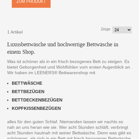
ZUM PRODUKT
Zeige
1 Artikel
Luxusbettwäsche und hochwertige Bettwäsche in
einem Shop.
Was ist schöner als in ein frisch bezogenes Bett zu steigen. Es
bietet Geborgenheit und Wohlfühlen vom ersten Augenblick an.
Wir haben im LEENERS® Bettwarenshop mit
BETTWÄSCHE
BETTBEZÜGEN
BETTDECKENBEZÜGEN
KOPFKISSENBEZÜGEN
alles für den guten Schlaf. Niemanden lassen wir nachts so
nah an uns heran wie sie. Wer acht Stunden schläft, verbringt
acht Stunden hautnah mit seiner Bettwäsche. Denn was gibt es
schöneres, als sich in ein Bett mit frisch bezogener Bettwäsche