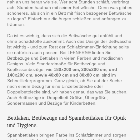
nah an uns heran wie sie. Wer acht Stunden schläft, verbringt
acht Stunden hautnah mit seiner Bettwäsche. Denn was gibt es
schöneres, als sich in ein Bett mit frisch bezogener Bettwäsche
zu legen? Einfach nur die Augen schließen und anfangen zu
träumen.
Da ist es wichtig, dass sich die Bettwäsche gut anfühlt und
ohne Schadstoffe auskommt. Auch das Design der Bettwäsche
ist wichtig - und zum Rest der Schlafzimmer-Einrichtung sollte
sie natürlich auch passen. Bei LEENERS® finden Sie
Bettbezüge und Bettlaken in vielen Farben und modischen
Designs. Viele Standardmaße für Bettbezüge und
Kopfkissenbezüge, wie
180x200 cm, 200x200 cm, und
140x200 cm, sowie 40x80 cm und 80x80 cm
, sind im
Schnelllieferprogramm. Ganz gleich, ob Sie auf der Suche
nach einem Bezug für eine Einzelbettdecke oder
Doppelbettdecke sind, wir haben genau das was Sie suchen.
Auch Bettbezüge in Doppelbett Größe, Übergröße,
Sondermassen und Bezüge für Kinderbetten.
Bettlaken, Bettbezüge und Spannbettlaken für Optik
und Hygiene.
Spannbettlaken bringen Farbe ins Schlafzimmer und sorgen