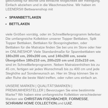
gleichzeitig für leichte und einfache Möglichkeit der Reinigung.
Einfach abziehen und in die Waschmaschine. Wir haben im
LEENERS® Bettwarenshop mit
SPANNBETTLAKEN
BETTLAKEN
viele Größen vorrätig, oder im Schnelllieferprogramm lieferbar.
Die umfangreiche Kollektion unserer Topper Bettlaken, Split
Topper Bettlaken, Bettlaken für Boxspringbetten, oder
Bettlaken für die Matratze finden Sie bei uns im Store oder hier
im ONLINESHOP. Viele Standardmaße für Spannbettlaken wie
180x200 cm, 200x200 cm, und 140x200 cm, sowie
Übergrößen 180x210 cm, 200x220 cm und 210x210 cm
,
sind im Schnelllieferprogramm. Neben Matratzenhöhen bis zu
45 cm, fertigen wir jedes Wunschmaß bis zu 400 cm und jede
Steghöhe auf Sonderwunsch an. Hier im Shop können Sie in
aller Ruhe die beste Wahl treffen, oder rufen uns einfach an.
UNSERE MARKEN | QUALITÄTSMARKEN |
PREMIUMHERSTELLER | Bevorzugen Sie eine bestimmte
Marke? Wir haben eine umfangreiche Kollektion verschiedener
Marken wie
CHRISTIAN FISCHBACHER
,
FORMESSE
,
SCHRAMM HOME COLLECTION
,und
LUIZ
.