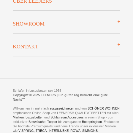
ÜBER LEENERS
Zahlungsarten
Mehrwersteuerfrei
Über uns
SHOWROOM
Finanzierung
Auszeichnungen
Datenschutz
Bettenlexikon
So finden Sie uns
Lieferung
KONTAKT
Preisgarantie
Öffnungszeiten
Bestellvorgang
Presse
Click & Collect
AGB
LEENERS® einrichtungen GmbH
Empfehlungen
im Businesspark my41®
Shuttle Service
Widerrufsbelehrung
Feldmühlenstr. 41
Hotels
D- 58099 Hagen
Schlafraumberatung
A1 - Abfahrt 87 | direkt im Gewerbegebiet Lennetal
Kompetenz-Partner
E-Mail an:
welcome
@
leeners.de
Sleep Club
Schlafen in Luxusbetten seit 1958
Jobs
Neuer Showroom für unsere Onlineartikel.
Copyright © 2025 LEENERS | Ein guter Tag braucht eine gute
Fotoalbum
Nacht™
Beratung und Verkauf nur Online.
Hagen
Willkommen im mehrfach
ausgezeichneten
und von
SCHÖNER WOHNEN
Kontakt via:
empfohlenen Online-Shop von LEENERS® QUALITÄTSBETTEN mit allen
WhatsApp
Kontakt
Kontakt via:
Marken
,
Luxusbetten
eMail
und
Schlafraum Accesoires
in einem Shop - von
exklusiver
Bettwäsche
,
Topper
bis zum ganzen
Boxspringbett
. Entdecken
Sie höchste Premiumqualität und neue Trends unser exklusiver Marken
mögliche Zeiten für eine Showroom Terminreservierung
wie
VISPRING
,
TRECA
,
INTERLÜBKE
,
RÖWA
,
SIMMONS
,