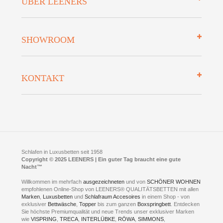
ÜBER LEENERS
Zahlungsarten
Mehrwersteuerfrei
Über uns
SHOWROOM
Finanzierung
Auszeichnungen
Datenschutz
Bettenlexikon
So finden Sie uns
Lieferung
KONTAKT
Preisgarantie
Öffnungszeiten
Bestellvorgang
Presse
Click & Collect
AGB
LEENERS® einrichtungen GmbH
Empfehlungen
im Businesspark my41®
Shuttle Service
Widerrufsbelehrung
Feldmühlenstr. 41
Hotels
D- 58099 Hagen
Schlafraumberatung
A1 - Abfahrt 87 | direkt im Gewerbegebiet Lennetal
Kompetenz-Partner
E-Mail an:
welcome
@
leeners.de
Sleep Club
Schlafen in Luxusbetten seit 1958
Jobs
Neuer Showroom für unsere Onlineartikel.
Copyright © 2025 LEENERS | Ein guter Tag braucht eine gute
Fotoalbum
Nacht™
Beratung und Verkauf nur Online.
Hagen
Willkommen im mehrfach
ausgezeichneten
und von
SCHÖNER WOHNEN
Kontakt via:
empfohlenen Online-Shop von LEENERS® QUALITÄTSBETTEN mit allen
WhatsApp
Kontakt
Kontakt via:
Marken
,
Luxusbetten
eMail
und
Schlafraum Accesoires
in einem Shop - von
exklusiver
Bettwäsche
,
Topper
bis zum ganzen
Boxspringbett
. Entdecken
Sie höchste Premiumqualität und neue Trends unser exklusiver Marken
mögliche Zeiten für eine Showroom Terminreservierung
wie
VISPRING
,
TRECA
,
INTERLÜBKE
,
RÖWA
,
SIMMONS
,