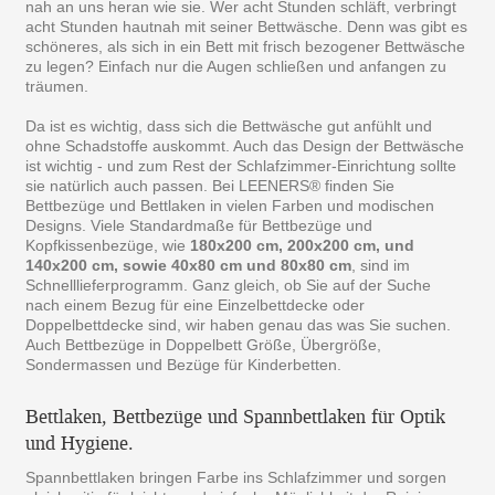
nah an uns heran wie sie. Wer acht Stunden schläft, verbringt
acht Stunden hautnah mit seiner Bettwäsche. Denn was gibt es
schöneres, als sich in ein Bett mit frisch bezogener Bettwäsche
zu legen? Einfach nur die Augen schließen und anfangen zu
träumen.
Da ist es wichtig, dass sich die Bettwäsche gut anfühlt und
ohne Schadstoffe auskommt. Auch das Design der Bettwäsche
ist wichtig - und zum Rest der Schlafzimmer-Einrichtung sollte
sie natürlich auch passen. Bei LEENERS® finden Sie
Bettbezüge und Bettlaken in vielen Farben und modischen
Designs. Viele Standardmaße für Bettbezüge und
Kopfkissenbezüge, wie
180x200 cm, 200x200 cm, und
140x200 cm, sowie 40x80 cm und 80x80 cm
, sind im
Schnelllieferprogramm. Ganz gleich, ob Sie auf der Suche
nach einem Bezug für eine Einzelbettdecke oder
Doppelbettdecke sind, wir haben genau das was Sie suchen.
Auch Bettbezüge in Doppelbett Größe, Übergröße,
Sondermassen und Bezüge für Kinderbetten.
Bettlaken, Bettbezüge und Spannbettlaken für Optik
und Hygiene.
Spannbettlaken bringen Farbe ins Schlafzimmer und sorgen