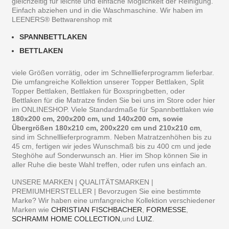
gleichzeitig für leichte und einfache Möglichkeit der Reinigung.
Einfach abziehen und in die Waschmaschine. Wir haben im
LEENERS® Bettwarenshop mit
SPANNBETTLAKEN
BETTLAKEN
viele Größen vorrätig, oder im Schnelllieferprogramm lieferbar.
Die umfangreiche Kollektion unserer Topper Bettlaken, Split
Topper Bettlaken, Bettlaken für Boxspringbetten, oder
Bettlaken für die Matratze finden Sie bei uns im Store oder hier
im ONLINESHOP. Viele Standardmaße für Spannbettlaken wie
180x200 cm, 200x200 cm, und 140x200 cm, sowie
Übergrößen 180x210 cm, 200x220 cm und 210x210 cm
,
sind im Schnelllieferprogramm. Neben Matratzenhöhen bis zu
45 cm, fertigen wir jedes Wunschmaß bis zu 400 cm und jede
Steghöhe auf Sonderwunsch an. Hier im Shop können Sie in
aller Ruhe die beste Wahl treffen, oder rufen uns einfach an.
UNSERE MARKEN | QUALITÄTSMARKEN |
PREMIUMHERSTELLER | Bevorzugen Sie eine bestimmte
Marke? Wir haben eine umfangreiche Kollektion verschiedener
Marken wie
CHRISTIAN FISCHBACHER
,
FORMESSE
,
SCHRAMM HOME COLLECTION
,und
LUIZ
.