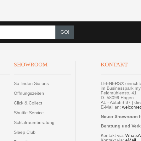
GO!
SHOWROOM
KONTAKT
So finden Sie uns
LEENERS® einrich
im Businesspark m
Feldmühlenstr. 41
Öffnungszeiten
D- 58099 Hagen
A1 - Abfahrt 87 | di
Click & Collect
E-Mail an:
welcome
Shuttle Service
Neuer Showroom fü
Schlafraumberatung
Beratung und Verk
Sleep Club
Kontakt via:
WhatsA
Kontakt via:
eMail