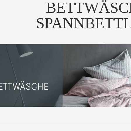
BETTWÄSC
SPANNBETT
ngenehm weich und
Die Premium-Ausführung von
Die Premi
meidig wohlfühlen: Di...
Bella Donna - Noch...
Bella 
UM PRODUKT
ZUM PRODUKT
ZUM