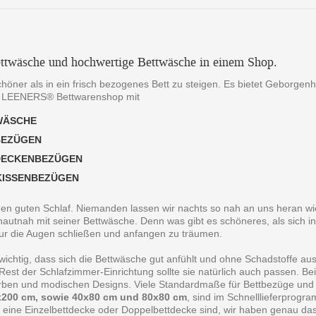
ttwäsche und hochwertige Bettwäsche in einem Shop.
chöner als in ein frisch bezogenes Bett zu steigen. Es bietet Geborgen
 LEENERS® Bettwarenshop mit
WÄSCHE
BEZÜGEN
DECKENBEZÜGEN
KISSENBEZÜGEN
 den guten Schlaf. Niemanden lassen wir nachts so nah an uns heran wie
autnah mit seiner Bettwäsche. Denn was gibt es schöneres, als sich in
ur die Augen schließen und anfangen zu träumen.
 wichtig, dass sich die Bettwäsche gut anfühlt und ohne Schadstoffe au
est der Schlafzimmer-Einrichtung sollte sie natürlich auch passen. B
arben und modischen Designs. Viele Standardmaße für Bettbezüge und
200 cm, sowie 40x80 cm und 80x80 cm
, sind im Schnelllieferprogr
 eine Einzelbettdecke oder Doppelbettdecke sind, wir haben genau da