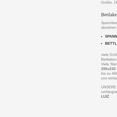
Größe, Ü
Bettlak
Spannbett
abziehen
SPAN
BETT
viele Grö
Bettlaken
Viele St
200x220
bis zu 40
uns einfa
UNSERE 
umfangre
LUIZ
.