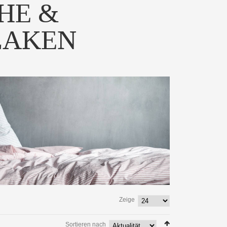
HE &
LAKEN
um-Ausführung von
Hochwertiges Jersey-
Donna - Noch...
Spannbetttuch in 54 schön...
 PRODUKT
ZUM PRODUKT
Zeige
Sortieren nach