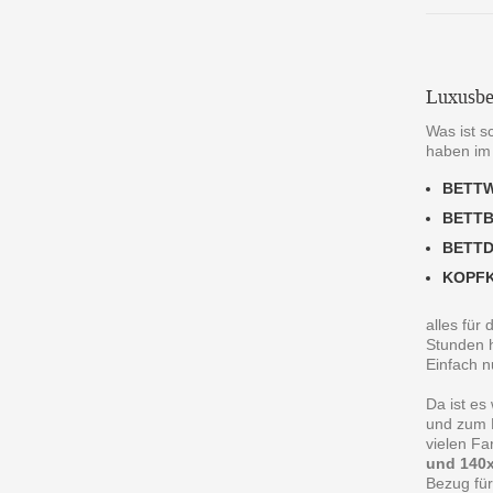
Luxusbe
Was ist s
haben im
BETT
BETT
BETT
KOPF
alles für
Stunden h
Einfach n
Da ist es
und zum R
vielen F
und 140x
Bezug für