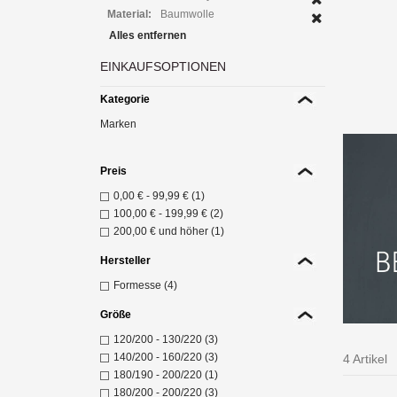
Material:
Baumwolle
Alles entfernen
A
EINKAUFSOPTIONEN
gesch
Z
Kategorie
Marken
Preis
0,00 €
-
99,99 €
(1)
100,00 €
-
199,99 €
(2)
200,00 €
und höher (1)
Hersteller
Formesse (4)
Größe
120/200 - 130/220 (3)
140/200 - 160/220 (3)
4 Artikel
180/190 - 200/220 (1)
180/200 - 200/220 (3)