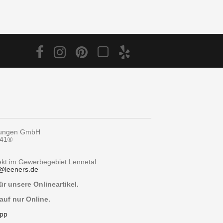
tungen GmbH
y41®
rekt im Gewerbegebiet Lennetal
@
leeners.de
r unsere Onlineartikel.
auf nur Online.
pp