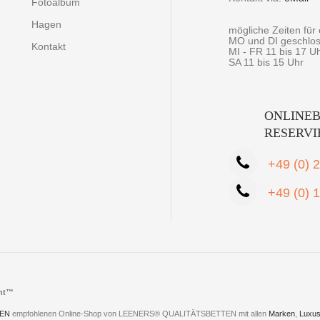
Fotoalbum
Hagen
mögliche Zeiten fü
MO und DI geschlo
Kontakt
MI - FR 11 bis 17 U
SA 11 bis 15 Uhr
ONLINEB
RESERV
+49 (0) 
+49 (0) 
cht™
EN
empfohlenen Online-Shop von LEENERS® QUALITÄTSBETTEN mit allen
Marken
,
Luxus