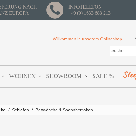
IEFERUNG NACH
INFOTELEFON
ANZ EUROPA
+49 (0) 1633 688 213
Willkommen in unserem Onlineshop
Sle
WOHNEN
SHOWROOM
SALE %
eite
/
Schlafen
/
Bettwäsche & Spannbettlaken