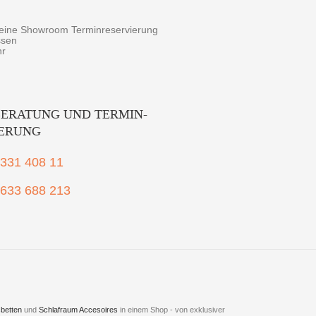
r eine Showroom Terminreservierung
ssen
hr
ERATUNG UND TERMIN-
IERUNG
2331 408 11
1633 688 213
betten
und
Schlafraum Accesoires
in einem Shop - von exklusiver