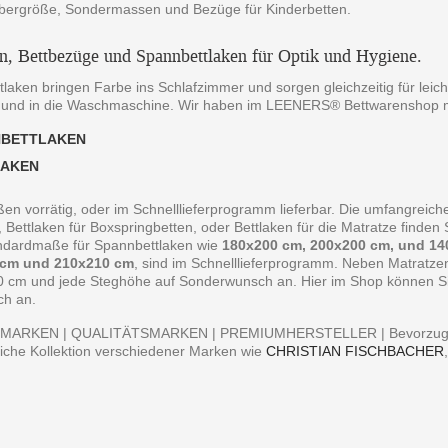
bergröße, Sondermassen und Bezüge für Kinderbetten.
en, Bettbezüge und Spannbettlaken für Optik und Hygiene.
laken bringen Farbe ins Schlafzimmer und sorgen gleichzeitig für leich
 und in die Waschmaschine. Wir haben im LEENERS® Bettwarenshop m
NBETTLAKEN
LAKEN
ßen vorrätig, oder im Schnelllieferprogramm lieferbar. Die umfangreiche
, Bettlaken für Boxspringbetten, oder Bettlaken für die Matratze finde
andardmaße für Spannbettlaken wie
180x200 cm, 200x200 cm, und 14
 cm und 210x210 cm
, sind im Schnelllieferprogramm. Neben Matratz
0 cm und jede Steghöhe auf Sonderwunsch an. Hier im Shop können Sie 
ch an.
MARKEN | QUALITÄTSMARKEN | PREMIUMHERSTELLER | Bevorzugen S
iche Kollektion verschiedener Marken wie
CHRISTIAN FISCHBACHER