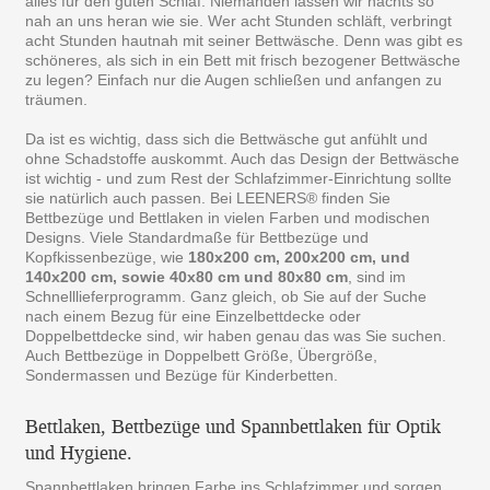
alles für den guten Schlaf. Niemanden lassen wir nachts so
nah an uns heran wie sie. Wer acht Stunden schläft, verbringt
acht Stunden hautnah mit seiner Bettwäsche. Denn was gibt es
schöneres, als sich in ein Bett mit frisch bezogener Bettwäsche
zu legen? Einfach nur die Augen schließen und anfangen zu
träumen.
Da ist es wichtig, dass sich die Bettwäsche gut anfühlt und
ohne Schadstoffe auskommt. Auch das Design der Bettwäsche
ist wichtig - und zum Rest der Schlafzimmer-Einrichtung sollte
sie natürlich auch passen. Bei LEENERS® finden Sie
Bettbezüge und Bettlaken in vielen Farben und modischen
Designs. Viele Standardmaße für Bettbezüge und
Kopfkissenbezüge, wie
180x200 cm, 200x200 cm, und
140x200 cm, sowie 40x80 cm und 80x80 cm
, sind im
Schnelllieferprogramm. Ganz gleich, ob Sie auf der Suche
nach einem Bezug für eine Einzelbettdecke oder
Doppelbettdecke sind, wir haben genau das was Sie suchen.
Auch Bettbezüge in Doppelbett Größe, Übergröße,
Sondermassen und Bezüge für Kinderbetten.
Bettlaken, Bettbezüge und Spannbettlaken für Optik
und Hygiene.
Spannbettlaken bringen Farbe ins Schlafzimmer und sorgen