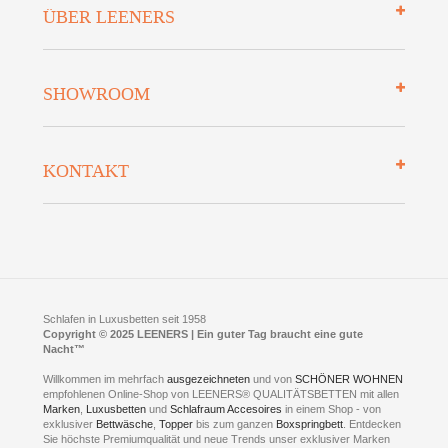
ÜBER LEENERS
Zahlungsarten
Mehrwersteuerfrei
Über uns
SHOWROOM
Finanzierung
Auszeichnungen
Datenschutz
Bettenlexikon
So finden Sie uns
Lieferung
KONTAKT
Preisgarantie
Öffnungszeiten
Bestellvorgang
Presse
Click & Collect
AGB
LEENERS® einrichtungen GmbH
Empfehlungen
im Businesspark my41®
Shuttle Service
Widerrufsbelehrung
Feldmühlenstr. 41
Hotels
D- 58099 Hagen
Schlafraumberatung
A1 - Abfahrt 87 | direkt im Gewerbegebiet Lennetal
Kompetenz-Partner
E-Mail an:
welcome
@
leeners.de
Sleep Club
Schlafen in Luxusbetten seit 1958
Jobs
Neuer Showroom für unsere Onlineartikel.
Copyright © 2025 LEENERS | Ein guter Tag braucht eine gute
Fotoalbum
Nacht™
Beratung und Verkauf nur Online.
Hagen
Willkommen im mehrfach
ausgezeichneten
und von
SCHÖNER WOHNEN
Kontakt via:
empfohlenen Online-Shop von LEENERS® QUALITÄTSBETTEN mit allen
WhatsApp
Kontakt
Kontakt via:
Marken
,
Luxusbetten
eMail
und
Schlafraum Accesoires
in einem Shop - von
exklusiver
Bettwäsche
,
Topper
bis zum ganzen
Boxspringbett
. Entdecken
Sie höchste Premiumqualität und neue Trends unser exklusiver Marken