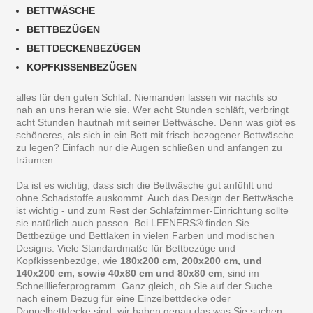
BETTWÄSCHE
BETTBEZÜGEN
BETTDECKENBEZÜGEN
KOPFKISSENBEZÜGEN
alles für den guten Schlaf. Niemanden lassen wir nachts so
nah an uns heran wie sie. Wer acht Stunden schläft, verbringt
acht Stunden hautnah mit seiner Bettwäsche. Denn was gibt es
schöneres, als sich in ein Bett mit frisch bezogener Bettwäsche
zu legen? Einfach nur die Augen schließen und anfangen zu
träumen.
Da ist es wichtig, dass sich die Bettwäsche gut anfühlt und
ohne Schadstoffe auskommt. Auch das Design der Bettwäsche
ist wichtig - und zum Rest der Schlafzimmer-Einrichtung sollte
sie natürlich auch passen. Bei LEENERS® finden Sie
Bettbezüge und Bettlaken in vielen Farben und modischen
Designs. Viele Standardmaße für Bettbezüge und
Kopfkissenbezüge, wie
180x200 cm, 200x200 cm, und
140x200 cm, sowie 40x80 cm und 80x80 cm
, sind im
Schnelllieferprogramm. Ganz gleich, ob Sie auf der Suche
nach einem Bezug für eine Einzelbettdecke oder
Doppelbettdecke sind, wir haben genau das was Sie suchen.