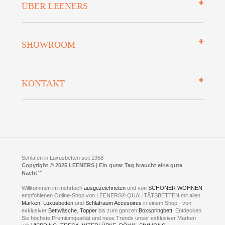
ÜBER LEENERS
Zahlungsarten
Mehrwersteuerfrei
Über uns
SHOWROOM
Finanzierung
Auszeichnungen
Datenschutz
Bettenlexikon
So finden Sie uns
Lieferung
KONTAKT
Preisgarantie
Öffnungszeiten
Bestellvorgang
Presse
Click & Collect
AGB
LEENERS® einrichtungen GmbH
Empfehlungen
im Businesspark my41®
Shuttle Service
Widerrufsbelehrung
Feldmühlenstr. 41
Hotels
D- 58099 Hagen
Schlafraumberatung
A1 - Abfahrt 87 | direkt im Gewerbegebiet Lennetal
Kompetenz-Partner
E-Mail an:
welcome
@
leeners.de
Sleep Club
Schlafen in Luxusbetten seit 1958
Jobs
Neuer Showroom für unsere Onlineartikel.
Copyright © 2025 LEENERS | Ein guter Tag braucht eine gute
Fotoalbum
Nacht™
Beratung und Verkauf nur Online.
Hagen
Willkommen im mehrfach
ausgezeichneten
und von
SCHÖNER WOHNEN
Kontakt via:
empfohlenen Online-Shop von LEENERS® QUALITÄTSBETTEN mit allen
WhatsApp
Kontakt
Kontakt via:
Marken
,
Luxusbetten
eMail
und
Schlafraum Accesoires
in einem Shop - von
exklusiver
Bettwäsche
,
Topper
bis zum ganzen
Boxspringbett
. Entdecken
Sie höchste Premiumqualität und neue Trends unser exklusiver Marken