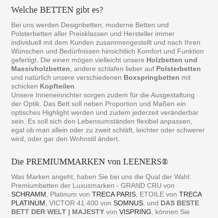
Welche BETTEN gibt es?
Bei uns werden Designbetten, moderne Betten und
Polsterbetten aller Preisklassen und Hersteller immer
individuell mit dem Kunden zusammengestellt und nach Ihren
Wünschen und Bedürfnissen hinsichtlich Komfort und Funktion
gefertigt. Die einen mögen vielleicht unsere
Holzbetten und
Massivholzbetten
, andere schlafen lieber auf
Polsterbetten
und natürlich unsere verschiedenen
Boxspringbetten
mit
schicken
Kopfteilen
.
Unsere Inneneinrichter sorgen zudem für die Ausgestaltung
der Optik. Das Bett soll neben Proportion und Maßen ein
optisches Highlight werden und zudem jederzeit veränderbar
sein. Es soll sich den Lebensumständen flexibel anpassen,
egal ob man allein oder zu zweit schläft, leichter oder schwerer
wird, oder gar den Wohnstil ändert.
Die PREMIUMMARKEN von LEENERS®
Was Marken angeht, haben Sie bei uns die Qual der Wahl:
Premiumbetten der Luxusmarken - GRAND CRU von
SCHRAMM
, Platinum von
TRECA PARIS
, ETOILE von
TRECA
PLATINUM
, VICTOR 41.400 von
SOMNUS
, und
DAS BESTE
BETT DER WELT | MAJESTY
von
VISPRING
, können Sie