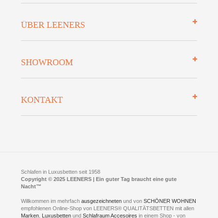
Impressum
ÜBER LEENERS
Zahlungsarten
Mehrwersteuerfrei
Über uns
SHOWROOM
Finanzierung
Auszeichnungen
Datenschutz
Bettenlexikon
So finden Sie uns
Lieferung
KONTAKT
Preisgarantie
Öffnungszeiten
Bestellvorgang
Presse
Click & Collect
AGB
LEENERS® einrichtungen GmbH
Empfehlungen
im Businesspark my41®
Shuttle Service
Widerrufsbelehrung
Feldmühlenstr. 41
Hotels
D- 58099 Hagen
Schlafraumberatung
A1 - Abfahrt 87 | direkt im Gewerbegebiet Lennetal
Kompetenz-Partner
E-Mail an:
welcome
@
leeners.de
Sleep Club
Schlafen in Luxusbetten seit 1958
Jobs
Neuer Showroom für unsere Onlineartikel.
Copyright © 2025 LEENERS | Ein guter Tag braucht eine gute
Fotoalbum
Nacht™
Beratung und Verkauf nur Online.
Hagen
Willkommen im mehrfach
ausgezeichneten
und von
SCHÖNER WOHNEN
Kontakt via:
empfohlenen Online-Shop von LEENERS® QUALITÄTSBETTEN mit allen
WhatsApp
Kontakt
Kontakt via:
Marken
,
Luxusbetten
eMail
und
Schlafraum Accesoires
in einem Shop - von