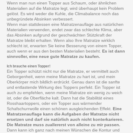
Wenn man nun einen Topper aus Schaum, oder ähnlichen
Materialien auf die Matratze legt, wird überhaupt kein Problem
gelöst. Es wird weder die Kuhle, die Climabalance noch das
unbegründete Absinken verbessert.
Wenn man stattdessen eine Matratzenauflage aus natürlichen
Materialien verwenden, endet zwar das schlechte Klima, aber
das Absinken aufgrund der geschwächten Stützkraft der
Matratze bleibt erhalten. Wenn also Ihre Matratze wirklich
schlecht ist, erwarten Sie keine Besserung von einem Topper,
auch wenn er aus den besten Materialien besteht.
Es ist dann
sinnvoller, eine neue gute Matratze zu kaufen.
Ich brauche einen Topper!
Ein Topper schützt nicht nur die Matratze, er vermittelt auch
Geborgenheit, wenn meine Matratze zu hart ist, und mein
Oberkörper mich bildlich erdrückt. Genau dann ist die sanfte
und entlastende Wirkung des Toppers perfekt. Ein Topper ist
auch zu empfehlen, wenn meine Matratze ein wenig zu weich
ist, oder die Oberfläche kalt. Dann hat die Stabilität eines
Rosshaartoppers, oder ein Topper aus wärmender
Schafschurrwolle einen schönen ausgleichenden Effekt.
Eine
Matratzenauflage kann die Aufgaben der Matratze nicht
ersetzen und darf sie natürlich auch nicht konterkarieren.
Die Matratze muss zuallererst von alleine zu mir passen.
Dann kann ich ganz nach meinen Wünschen die Kontur und