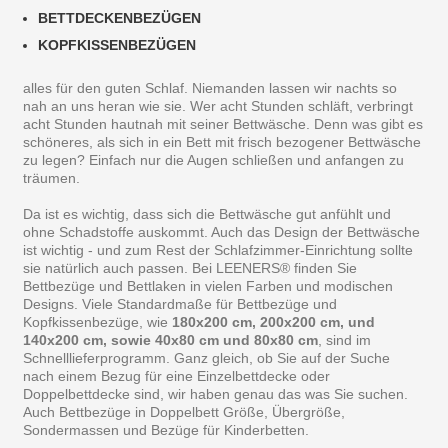
BETTDECKENBEZÜGEN
KOPFKISSENBEZÜGEN
alles für den guten Schlaf. Niemanden lassen wir nachts so
nah an uns heran wie sie. Wer acht Stunden schläft, verbringt
acht Stunden hautnah mit seiner Bettwäsche. Denn was gibt es
schöneres, als sich in ein Bett mit frisch bezogener Bettwäsche
zu legen? Einfach nur die Augen schließen und anfangen zu
träumen.
Da ist es wichtig, dass sich die Bettwäsche gut anfühlt und
ohne Schadstoffe auskommt. Auch das Design der Bettwäsche
ist wichtig - und zum Rest der Schlafzimmer-Einrichtung sollte
sie natürlich auch passen. Bei LEENERS® finden Sie
Bettbezüge und Bettlaken in vielen Farben und modischen
Designs. Viele Standardmaße für Bettbezüge und
Kopfkissenbezüge, wie
180x200 cm, 200x200 cm, und
140x200 cm, sowie 40x80 cm und 80x80 cm
, sind im
Schnelllieferprogramm. Ganz gleich, ob Sie auf der Suche
nach einem Bezug für eine Einzelbettdecke oder
Doppelbettdecke sind, wir haben genau das was Sie suchen.
Auch Bettbezüge in Doppelbett Größe, Übergröße,
Sondermassen und Bezüge für Kinderbetten.