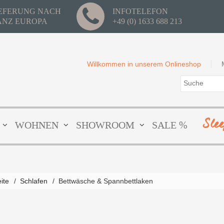
IEFERUNG NACH
INFOTELEFON
ANZ EUROPA
+49 (0) 1633 688 213
Willkommen in unserem Onlineshop
Sle
WOHNEN
SHOWROOM
SALE %
eite
/
Schlafen
/
Bettwäsche & Spannbettlaken