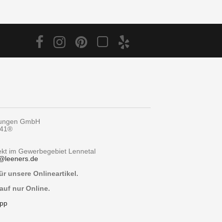
tungen GmbH
y41®
rekt im Gewerbegebiet Lennetal
@
leeners.de
r unsere Onlineartikel.
auf nur Online.
pp