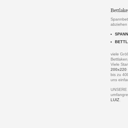
Bettlak
Spannbett
abziehen
SPAN
BETT
viele Grö
Bettlaken
Viele St
200x220
bis zu 40
uns einfa
UNSERE 
umfangre
LUIZ
.