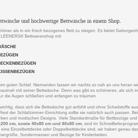
ttwäsche und hochwertige Bettwäsche in einem Shop.
chöner als in ein frisch bezogenes Bett zu steigen. Es bietet Geborgen
 LEENERS® Bettwarenshop mit
WÄSCHE
BEZÜGEN
DECKENBEZÜGEN
KISSENBEZÜGEN
 den guten Schlaf. Niemanden lassen wir nachts so nah an uns heran wie
autnah mit seiner Bettwäsche. Denn was gibt es schöneres, als sich in
ur die Augen schließen und anfangen zu träumen.
 wichtig, dass sich die Bettwäsche gut anfühlt und ohne Schadstoffe au
est der Schlafzimmer-Einrichtung sollte sie natürlich auch passen. B
arben und modischen Designs. Viele Standardmaße für Bettbezüge und
200 cm, sowie 40x80 cm und 80x80 cm
, sind im Schnelllieferprogr
 eine Einzelbettdecke oder Doppelbettdecke sind, wir haben genau da
bergröße, Sondermassen und Bezüge für Kinderbetten.