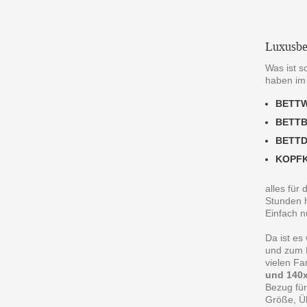
Luxusbe
Was ist s
haben im
BETT
BETT
BETT
KOPF
alles für
Stunden h
Einfach n
Da ist es
und zum R
vielen F
und 140x
Bezug für
Größe, Ü