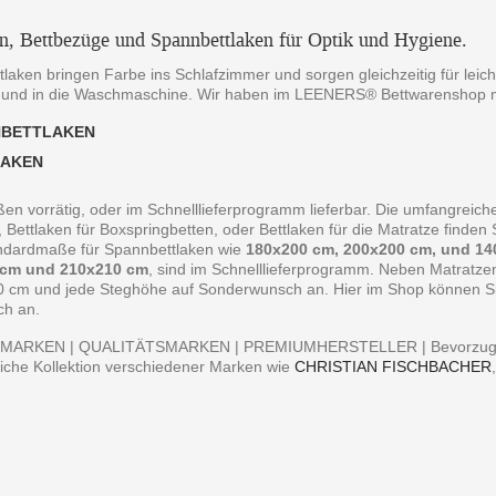
en, Bettbezüge und Spannbettlaken für Optik und Hygiene.
laken bringen Farbe ins Schlafzimmer und sorgen gleichzeitig für leich
 und in die Waschmaschine. Wir haben im LEENERS® Bettwarenshop m
NBETTLAKEN
LAKEN
ßen vorrätig, oder im Schnelllieferprogramm lieferbar. Die umfangreiche
, Bettlaken für Boxspringbetten, oder Bettlaken für die Matratze finde
andardmaße für Spannbettlaken wie
180x200 cm, 200x200 cm, und 14
 cm und 210x210 cm
, sind im Schnelllieferprogramm. Neben Matratz
0 cm und jede Steghöhe auf Sonderwunsch an. Hier im Shop können Sie 
ch an.
MARKEN | QUALITÄTSMARKEN | PREMIUMHERSTELLER | Bevorzugen S
iche Kollektion verschiedener Marken wie
CHRISTIAN FISCHBACHER