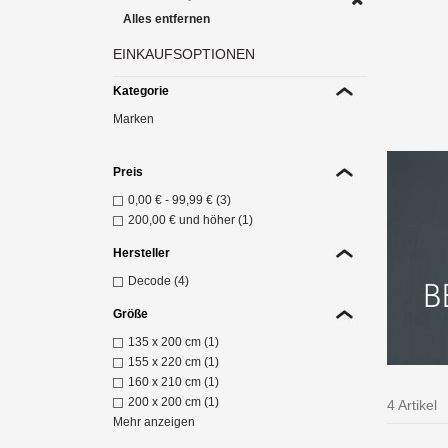
Alles entfernen
EINKAUFSOPTIONEN
Di
Kategorie
"se
Marken
Z
Preis
0,00 €
-
99,99 €
(3)
200,00 €
und höher (1)
Hersteller
Decode (4)
Größe
135 x 200 cm (1)
155 x 220 cm (1)
160 x 210 cm (1)
200 x 200 cm (1)
4 Artikel
Mehr anzeigen