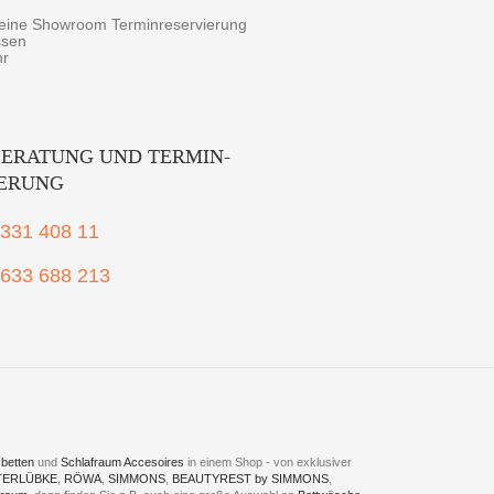
r eine Showroom Terminreservierung
ssen
hr
ERATUNG UND TERMIN-
IERUNG
2331 408 11
1633 688 213
betten
und
Schlafraum Accesoires
in einem Shop - von exklusiver
TERLÜBKE
,
RÖWA
,
SIMMONS
,
BEAUTYREST by SIMMONS
,