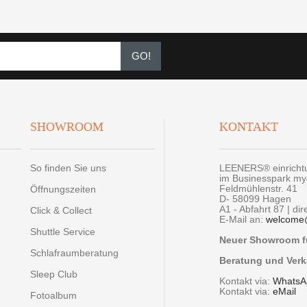
GO!
SHOWROOM
KONTAKT
So finden Sie uns
LEENERS® einrich
im Businesspark m
Feldmühlenstr. 41
Öffnungszeiten
D- 58099 Hagen
A1 - Abfahrt 87 | di
Click & Collect
E-Mail an:
welcome
Shuttle Service
Neuer Showroom fü
Schlafraumberatung
Beratung und Verk
Sleep Club
Kontakt via:
WhatsA
Kontakt via:
eMail
Fotoalbum