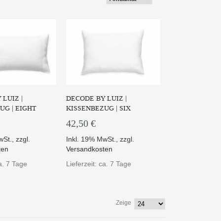
LUIZ |
DECODE BY LUIZ |
UG | EIGHT
KISSENBEZUG | SIX
42,50 €
wSt.
,
zzgl.
Inkl. 19% MwSt.
,
zzgl.
ten
Versandkosten
ca. 7 Tage
Lieferzeit: ca. 7 Tage
Zeige