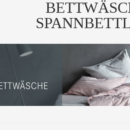
BETTWÄSC
SPANNBETT
e Leinen-Bettwäsche
Die Leinen-Bettwäsche "six"
Die Leinen
ven" besticht hier d...
von decode by lui...
best
UM PRODUKT
ZUM PRODUKT
ZUM