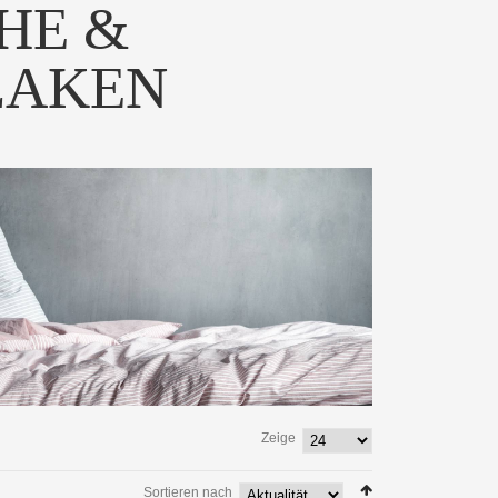
HE &
LAKEN
-Bettwäsche "eight"
Die Leinen-Bettwäsche "six"
icht durch ...
von decode by lui...
 PRODUKT
ZUM PRODUKT
Zeige
Sortieren nach