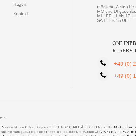
Hagen
mögliche Zeiten fü
MO und DI geschlo
Kontakt
MI - FR 11 bis 17 U
SA 11 bis 15 Uhr
ONLINEB
RESERV
+49 (0) 
+49 (0) 
cht™
EN
empfohlenen Online-Shop von LEENERS® QUALITÄTSBETTEN mit allen
Marken
,
Luxus
hste Premiumqualität und neue Trends unser exklusiver Marken wie
VISPRING
,
TRECA
,
IN