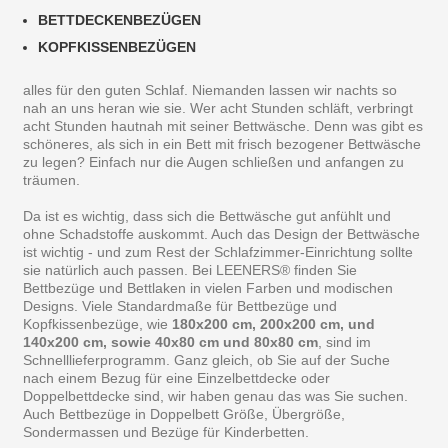
BETTDECKENBEZÜGEN
KOPFKISSENBEZÜGEN
alles für den guten Schlaf. Niemanden lassen wir nachts so
nah an uns heran wie sie. Wer acht Stunden schläft, verbringt
acht Stunden hautnah mit seiner Bettwäsche. Denn was gibt es
schöneres, als sich in ein Bett mit frisch bezogener Bettwäsche
zu legen? Einfach nur die Augen schließen und anfangen zu
träumen.
Da ist es wichtig, dass sich die Bettwäsche gut anfühlt und
ohne Schadstoffe auskommt. Auch das Design der Bettwäsche
ist wichtig - und zum Rest der Schlafzimmer-Einrichtung sollte
sie natürlich auch passen. Bei LEENERS® finden Sie
Bettbezüge und Bettlaken in vielen Farben und modischen
Designs. Viele Standardmaße für Bettbezüge und
Kopfkissenbezüge, wie
180x200 cm, 200x200 cm, und
140x200 cm, sowie 40x80 cm und 80x80 cm
, sind im
Schnelllieferprogramm. Ganz gleich, ob Sie auf der Suche
nach einem Bezug für eine Einzelbettdecke oder
Doppelbettdecke sind, wir haben genau das was Sie suchen.
Auch Bettbezüge in Doppelbett Größe, Übergröße,
Sondermassen und Bezüge für Kinderbetten.