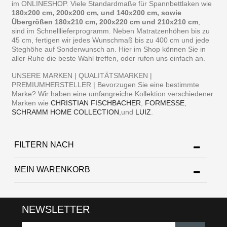
im ONLINESHOP. Viele Standardmaße für Spannbettlaken wie
180x200 cm, 200x200 cm, und 140x200 cm, sowie
Übergrößen 180x210 cm, 200x220 cm und 210x210 cm
,
sind im Schnelllieferprogramm. Neben Matratzenhöhen bis zu
45 cm, fertigen wir jedes Wunschmaß bis zu 400 cm und jede
Steghöhe auf Sonderwunsch an. Hier im Shop können Sie in
aller Ruhe die beste Wahl treffen, oder rufen uns einfach an.
UNSERE MARKEN | QUALITÄTSMARKEN |
PREMIUMHERSTELLER | Bevorzugen Sie eine bestimmte
Marke? Wir haben eine umfangreiche Kollektion verschiedener
Marken wie
CHRISTIAN FISCHBACHER
,
FORMESSE
,
SCHRAMM HOME COLLECTION
,und
LUIZ
.
FILTERN NACH
MEIN WARENKORB
NEWSLETTER