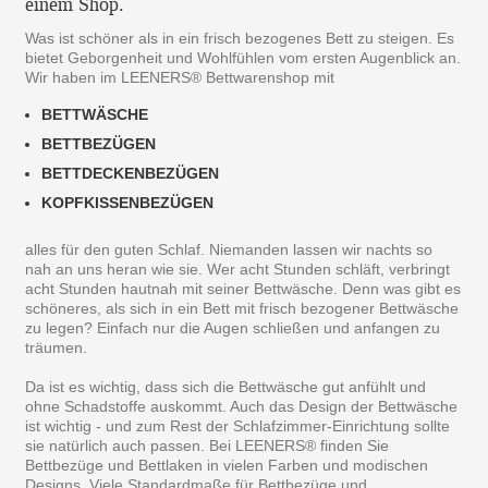
einem Shop.
Was ist schöner als in ein frisch bezogenes Bett zu steigen. Es
bietet Geborgenheit und Wohlfühlen vom ersten Augenblick an.
Wir haben im LEENERS® Bettwarenshop mit
BETTWÄSCHE
BETTBEZÜGEN
BETTDECKENBEZÜGEN
KOPFKISSENBEZÜGEN
alles für den guten Schlaf. Niemanden lassen wir nachts so
nah an uns heran wie sie. Wer acht Stunden schläft, verbringt
acht Stunden hautnah mit seiner Bettwäsche. Denn was gibt es
schöneres, als sich in ein Bett mit frisch bezogener Bettwäsche
zu legen? Einfach nur die Augen schließen und anfangen zu
träumen.
Da ist es wichtig, dass sich die Bettwäsche gut anfühlt und
ohne Schadstoffe auskommt. Auch das Design der Bettwäsche
ist wichtig - und zum Rest der Schlafzimmer-Einrichtung sollte
sie natürlich auch passen. Bei LEENERS® finden Sie
Bettbezüge und Bettlaken in vielen Farben und modischen
Designs. Viele Standardmaße für Bettbezüge und