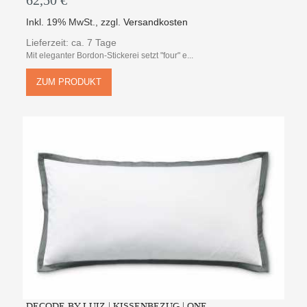
62,50 €
Inkl. 19% MwSt.
,
zzgl.
Versandkosten
Lieferzeit: ca. 7 Tage
Mit eleganter Bordon-Stickerei setzt "four" e...
ZUM PRODUKT
DECODE BY LUIZ | KISSENBEZUG | ONE