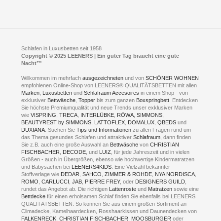
LEENERS® einrichtungen GmbH
Empfehlungen
im Businesspark my41®
Shuttle Service
Widerrufsbelehrung
Feldmühlenstr. 41
Hotels
D- 58099 Hagen
Schlafraumberatung
A1 - Abfahrt 87 | direkt im Gewerbegebiet Lennetal
Kompetenz-Partner
E-Mail an:
welcome
@
leeners.de
Sleep Club
Schlafen in Luxusbetten seit 1958
Jobs
Neuer Showroom für unsere Onlineartikel.
Copyright © 2025 LEENERS | Ein guter Tag braucht eine gute
Fotoalbum
Nacht™
Beratung und Verkauf nur Online.
Hagen
Willkommen im mehrfach
ausgezeichneten
und von
SCHÖNER WOHNEN
Kontakt via:
empfohlenen Online-Shop von LEENERS® QUALITÄTSBETTEN mit allen
WhatsApp
Kontakt
Kontakt via:
Marken
,
Luxusbetten
eMail
und
Schlafraum Accesoires
in einem Shop - von
exklusiver
Bettwäsche
,
Topper
bis zum ganzen
Boxspringbett
. Entdecken
Sie höchste Premiumqualität und neue Trends unser exklusiver Marken
mögliche Zeiten für eine Showroom Terminreservierung
wie
VISPRING
,
TRECA
,
INTERLÜBKE
,
RÖWA
,
SIMMONS
,
MO und DI geschlossen
BEAUTYREST by SIMMONS
,
LATTOFLEX
,
DOMALUX
,
QBEDS
und
MI - FR 11 bis 17 Uhr
DUXIANA
. Suchen Sie
Tips und Informationen
zu allen Fragen rund um
SA 11 bis 15 Uhr
das Thema gesundes Schlafen und attraktiver
Schlafraum
, dann finden
Sie z.B. auch eine große Auswahl an
Bettwäsche
von
CHRISTIAN
FISCHBACHER
,
DECODE
, und
LUIZ
, für jede Jahreszeit und in vielen
Größen - auch in Übergrößen, ebenso wie hochwertige Kindermatratzen
und Babysachen bei
LEENERS4KIDS
. Eine Vielzahl bekannter
ONLINEBERATUNG UND
Stoffverlage wie
DEDAR
,
SAHCO
,
ZIMMER & ROHDE
,
NYA NORDISCA
,
ROMO
,
CARLUCCI
,
JAB
,
PIERRE FREY
, oder
DESIGNERS GUILD
,
TERMIN- RESERVIERUNG
rundet das Angebot ab. Die richtigen
Lattenroste
und
Matratzen
sowie eine
Bettdecke
für einen erholsamen Schlaf finden Sie ebenfalls bei LEENERS
+49 (0) 2331 408 11
QUALITÄTSBETTEN. So können Sie aus einem großen Sortiment an
Climadecke, Kamelhaardecken, Rosshaarkissen und Daunendecken von
+49 (0) 1633 688 213
FALKENRECK
,
CHRISTIAN FISCHBACHER
,
MOOSBURGER
oder