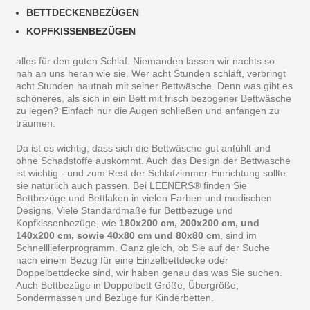
BETTDECKENBEZÜGEN
KOPFKISSENBEZÜGEN
alles für den guten Schlaf. Niemanden lassen wir nachts so
nah an uns heran wie sie. Wer acht Stunden schläft, verbringt
acht Stunden hautnah mit seiner Bettwäsche. Denn was gibt es
schöneres, als sich in ein Bett mit frisch bezogener Bettwäsche
zu legen? Einfach nur die Augen schließen und anfangen zu
träumen.
Da ist es wichtig, dass sich die Bettwäsche gut anfühlt und
ohne Schadstoffe auskommt. Auch das Design der Bettwäsche
ist wichtig - und zum Rest der Schlafzimmer-Einrichtung sollte
sie natürlich auch passen. Bei LEENERS® finden Sie
Bettbezüge und Bettlaken in vielen Farben und modischen
Designs. Viele Standardmaße für Bettbezüge und
Kopfkissenbezüge, wie
180x200 cm, 200x200 cm, und
140x200 cm, sowie 40x80 cm und 80x80 cm
, sind im
Schnelllieferprogramm. Ganz gleich, ob Sie auf der Suche
nach einem Bezug für eine Einzelbettdecke oder
Doppelbettdecke sind, wir haben genau das was Sie suchen.
Auch Bettbezüge in Doppelbett Größe, Übergröße,
Sondermassen und Bezüge für Kinderbetten.