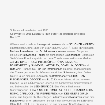
Presse
Click & Collect
AGB
LEENERS® einrichtungen GmbH
Empfehlungen
im Businesspark my41®
Shuttle Service
Widerrufsbelehrung
Feldmühlenstr. 41
Hotels
D- 58099 Hagen
Schlafraumberatung
A1 - Abfahrt 87 | direkt im Gewerbegebiet Lennetal
Kompetenz-Partner
E-Mail an:
welcome
@
leeners.de
Sleep Club
Schlafen in Luxusbetten seit 1958
Jobs
Neuer Showroom für unsere Onlineartikel.
Copyright © 2025 LEENERS | Ein guter Tag braucht eine gute
Fotoalbum
Nacht™
Beratung und Verkauf nur Online.
Hagen
Willkommen im mehrfach
ausgezeichneten
und von
SCHÖNER WOHNEN
Kontakt via:
empfohlenen Online-Shop von LEENERS® QUALITÄTSBETTEN mit allen
WhatsApp
Kontakt
Kontakt via:
Marken
,
Luxusbetten
eMail
und
Schlafraum Accesoires
in einem Shop - von
exklusiver
Bettwäsche
,
Topper
bis zum ganzen
Boxspringbett
. Entdecken
Sie höchste Premiumqualität und neue Trends unser exklusiver Marken
mögliche Zeiten für eine Showroom Terminreservierung
wie
VISPRING
,
TRECA
,
INTERLÜBKE
,
RÖWA
,
SIMMONS
,
MO und DI geschlossen
BEAUTYREST by SIMMONS
,
LATTOFLEX
,
DOMALUX
,
QBEDS
und
MI - FR 11 bis 17 Uhr
DUXIANA
. Suchen Sie
Tips und Informationen
zu allen Fragen rund um
SA 11 bis 15 Uhr
das Thema gesundes Schlafen und attraktiver
Schlafraum
, dann finden
Sie z.B. auch eine große Auswahl an
Bettwäsche
von
CHRISTIAN
FISCHBACHER
,
DECODE
, und
LUIZ
, für jede Jahreszeit und in vielen
Größen - auch in Übergrößen, ebenso wie hochwertige Kindermatratzen
und Babysachen bei
LEENERS4KIDS
. Eine Vielzahl bekannter
ONLINEBERATUNG UND
Stoffverlage wie
DEDAR
,
SAHCO
,
ZIMMER & ROHDE
,
NYA NORDISCA
,
ROMO
,
CARLUCCI
,
JAB
,
PIERRE FREY
, oder
DESIGNERS GUILD
,
TERMIN- RESERVIERUNG
rundet das Angebot ab. Die richtigen
Lattenroste
und
Matratzen
sowie eine
Bettdecke
für einen erholsamen Schlaf finden Sie ebenfalls bei LEENERS
+49 (0) 2331 408 11
QUALITÄTSBETTEN. So können Sie aus einem großen Sortiment an