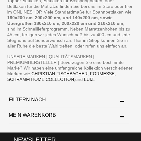
Topper Bettlaken, Bettlaken für Boxspringbetten, oder
Bettlaken für die Matratze finden Sie bei uns im Store oder hier
im ONLINESHOP. Viele Standardmaße für Spannbettlaken wie
180x200 cm, 200x200 cm, und 140x200 cm, sowie
Übergrößen 180x210 cm, 200x220 cm und 210x210 cm
,
sind im Schnelllieferprogramm. Neben Matratzenhöhen bis zu
45 cm, fertigen wir jedes Wunschmaß bis zu 400 cm und jede
Steghöhe auf Sonderwunsch an. Hier im Shop können Sie in
aller Ruhe die beste Wahl treffen, oder rufen uns einfach an.
UNSERE MARKEN | QUALITÄTSMARKEN |
PREMIUMHERSTELLER | Bevorzugen Sie eine bestimmte
Marke? Wir haben eine umfangreiche Kollektion verschiedener
Marken wie
CHRISTIAN FISCHBACHER
,
FORMESSE
,
SCHRAMM HOME COLLECTION
,und
LUIZ
.
FILTERN NACH
MEIN WARENKORB
NEWSLETTER